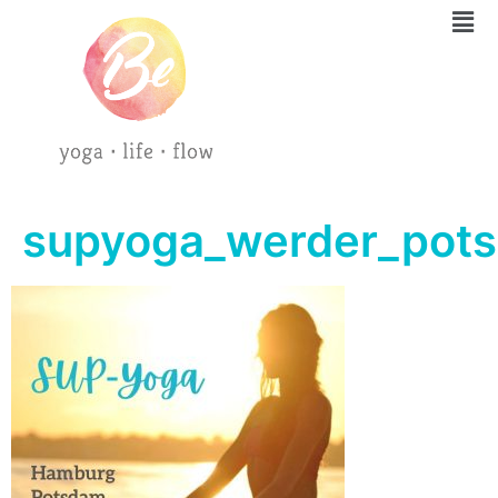
supyoga_werder_pot